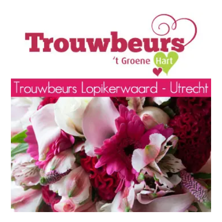
volop inspiratie verzamelen. Misschien staat de
trouwdatum net in de agenda en moet vrijwel alles nog
worden geregeld. Of misschien zijn de belangrijkste
zaken al rond en zoeken jullie alleen nog naar een paar
bijzondere aanvullingen. In iedere fase van de
trouwplanning kan een bezoek aan de beurs nieuwe
ideeën opleveren.
Het voordeel is dat jullie niet alleen plaatjes bekijken,
maar mogelijkheden ook echt kunnen ontdekken en
bespreken. Zo wordt het een stuk makkelijker om te
bepalen welke stijl, producten en diensten aansluiten bij
jullie wensen.
Ontmoet trouwspecialisten uit Het
Groene Hart
Tijdens de trouwbeurs zijn verschillende
trouwprofessionals uit de regio aanwezig. Zo kunnen