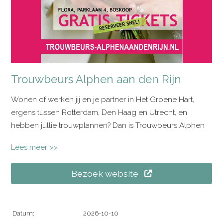
Trouwbeurs Alphen aan den Rijn
Wonen of werken jij en je partner in Het Groene Hart,
ergens tussen Rotterdam, Den Haag en Utrecht, en
hebben jullie trouwplannen? Dan is Trouwbeurs Alphen
aan den Rijn een leuke plek om inspiratie op te doen
Lees meer >>
voor jullie grote dag. Tijdens deze trouwbeurs
ontmoeten jullie verschillende trouwspecialisten uit de
Bezoek website
regio en ontdekken jullie wat er allemaal mogelijk is voor
jullie bruiloft.
Of jullie nu net verloofd zijn en nog helemaal aan het
Datum:
2026-10-10