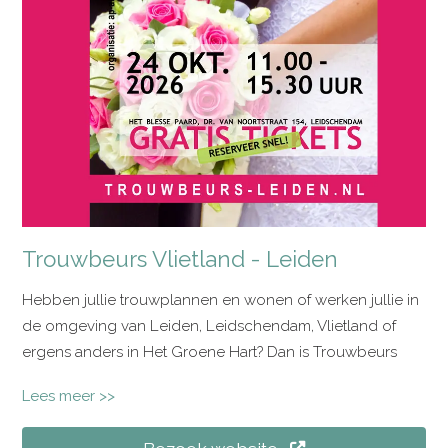
Trouwbeurs Alphen aan den Rijn. Een gezellige
trouwbeurs midden in Het Groene Hart waar volop
ideeën, inspiratie en enthousiaste trouwprofessionals op
jullie wachten.
Trouwbeurs Vlietland - Leiden
Hebben jullie trouwplannen en wonen of werken jullie in
de omgeving van Leiden, Leidschendam, Vlietland of
ergens anders in Het Groene Hart? Dan is Trouwbeurs
Vlietland - Leiden een gezellige plek om inspiratie te
Lees meer >>
verzamelen voor jullie grote dag. Tijdens deze
trouwbeurs ontmoeten jullie verschillende