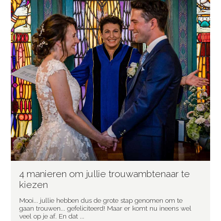
4 manieren om jullie trouwambtenaar te
kiezen
Mooi... jullie hebben dus de grote stap genomen om te
gaan trouwen... gefeliciteerd! Maar er komt nu ineens wel
veel op je af. En dat ...