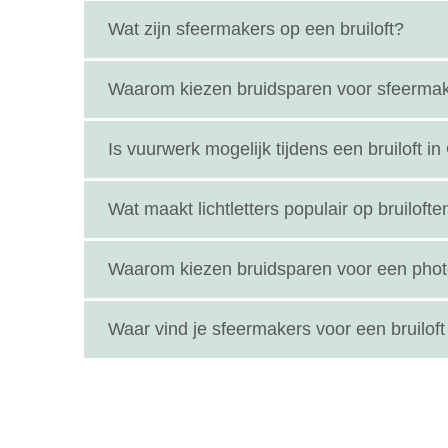
Wat zijn sfeermakers op een bruiloft?
Sfeermakers zijn elementen of professionals die 
Waarom kiezen bruidsparen voor sfeermake
bruiloftdecoratie die zorgen voor een bijzondere
Sfeermakers maken een bruiloft persoonlijker en
Is vuurwerk mogelijk tijdens een bruiloft i
lang over napraten.
In veel gevallen kan dat, mits het professionee
Wat maakt lichtletters populair op bruilofte
volledig voor jullie verzorgen.
Lichtletters geven een romantische uitstraling a
Waarom kiezen bruidsparen voor een pho
voor foto’s van het bruidspaar en de gasten.
Een photobooth zorgt voor spontane en grappige
Waar vind je sfeermakers voor een bruiloft
herinnering aan de dag.
Op deze website kunnen aanstaande bruidsparen e
aanvragen via het contactformulier.