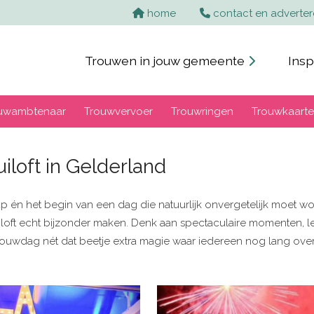
home
contact en adverte
Trouwen in jouw gemeente
Insp
uwambtenaar
Trouwvervoer
Trouwringen
Trouwkaart
iloft in Gelderland
ap én het begin van een dag die natuurlijk onvergetelijk moet wo
ruiloft echt bijzonder maken. Denk aan spectaculaire momenten, l
 trouwdag nét dat beetje extra magie waar iedereen nog lang over