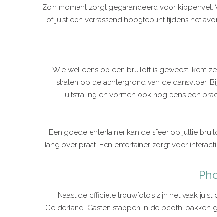
Zo’n moment zorgt gegarandeerd voor kippenvel. Vuur
of juist een verrassend hoogtepunt tijdens het avon
Wie wel eens op een bruiloft is geweest, kent ze 
stralen op de achtergrond van de dansvloer. Bij
uitstraling en vormen ook nog eens een prachti
Een goede entertainer kan de sfeer op jullie brui
lang over praat. Een entertainer zorgt voor interact
Pho
Naast de officiële trouwfoto’s zijn het vaak ju
Gelderland. Gasten stappen in de booth, pakken gr