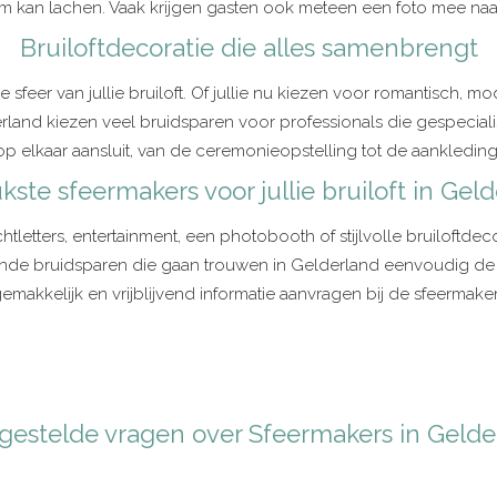
m kan lachen. Vaak krijgen gasten ook meteen een foto mee naa
Bruiloftdecoratie die alles samenbrengt
sfeer van jullie bruiloft. Of jullie nu kiezen voor romantisch, m
derland kiezen veel bruidsparen voor professionals die gespecialis
 op elkaar aansluit, van de ceremonieopstelling tot de aankleding 
kste sfeermakers voor jullie bruiloft in Gel
lichtletters, entertainment, een photobooth of stijlvolle bruiloftde
de bruidsparen die gaan trouwen in Gelderland eenvoudig de le
makkelijk en vrijblijvend informatie aanvragen bij de sfeermakers 
 gestelde vragen over Sfeermakers in Gelde