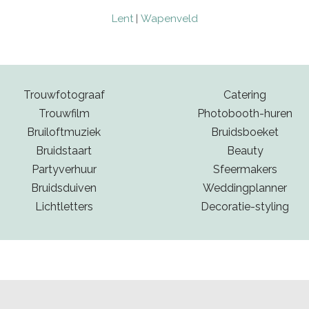
Lent
|
Wapenveld
Trouwfotograaf
Catering
Trouwfilm
Photobooth-huren
Bruiloftmuziek
Bruidsboeket
Bruidstaart
Beauty
Partyverhuur
Sfeermakers
Bruidsduiven
Weddingplanner
Lichtletters
Decoratie-styling