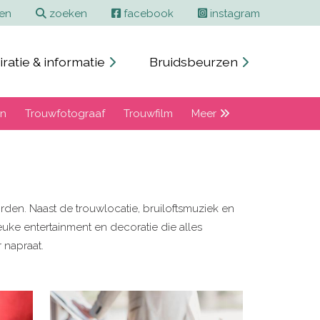
ren
zoeken
facebook
instagram
iratie & informatie
Bruidsbeurzen
en
Trouwfotograaf
Trouwfilm
Meer
rden. Naast de trouwlocatie, bruiloftsmuziek en
euke entertainment en decoratie die alles
 napraat.