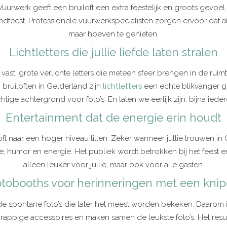
werk geeft een bruiloft een extra feestelijk en groots gevoel. 
dfeest. Professionele vuurwerkspecialisten zorgen ervoor dat alle
maar hoeven te genieten.
Lichtletters die jullie liefde laten stralen
vast: grote verlichte letters die meteen sfeer brengen in de ruimt
 bruiloften in Gelderland zijn
lichtletters
een echte blikvanger g
ge achtergrond voor foto’s. En laten we eerlijk zijn: bijna ieder
Entertainment dat de energie erin houdt
loft naar een hoger niveau tillen. Zeker wanneer jullie trouwen i
ie, humor en energie. Het publiek wordt betrokken bij het feest en
alleen leuker voor jullie, maar ook voor alle gasten.
tobooths voor herinneringen met een kni
ist de spontane foto’s die later het meest worden bekeken. Daarom
appige accessoires en maken samen de leukste foto’s. Het result