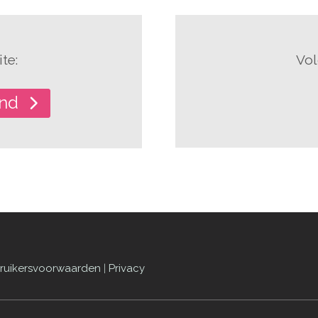
te:
Vol
and
ruikersvoorwaarden
|
Privacy