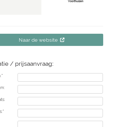
Naar de website
tie / prijsaanvraag:
:*
am:
ts:
s:*