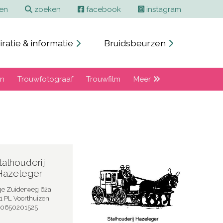
ren
zoeken
facebook
instagram
iratie & informatie
Bruidsbeurzen
en
Trouwfotograaf
Trouwfilm
Meer
talhouderij
Hazeleger
e Zuiderweg 62a
1 PL Voorthuizen
0650201525