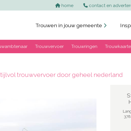
home
contact en adverte
Trouwen in jouw gemeente
Insp
uwambtenaar
Trouwvervoer
Trouwringen
Trouwkaart
stijlvol trouwvervoer door geheel nederland
S
Lang
378