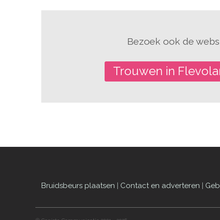
Bezoek ook de websi
Trouwen in Flevol
Bruidsbeurs plaatsen
|
Contact en adverteren
|
Geb