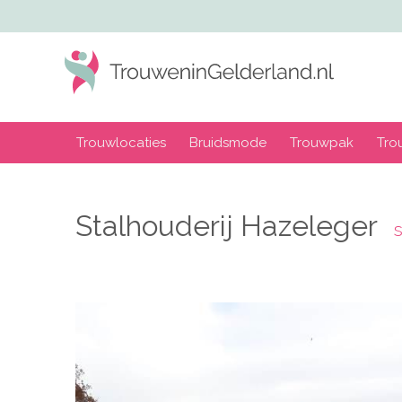
Trouwlocaties
Bruidsmode
Trouwpak
Tro
Stalhouderij Hazeleger