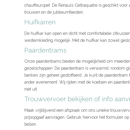
chauffeurspet. De Renauls Celtraquatre is geschikt voor a
trouwen en de jubileumfeesten.
Huifkarren
De huifkar kan open en dicht met comfortabele zitkussens
westernkleding mogelijk. Met de huifkar kan zowel ges
Paardentrams
Onze paardentrams bieden de mogelijkheid om meerdere
gezelschappen. De paardentram is verwarmd, rondom glas
banken zijn geheel gestoffeerd. Je kunt de paardentram h
ander evenement. Wij rijden met de koetsen en paardent
niet uit.
Trouwvervoer bekijken of info aan
Maak vrijblijvend een afspraak om ons unieke trouwvervo
prijsopgaaf aanvragen. Gebruik hiervoor het formulier op
bellen.