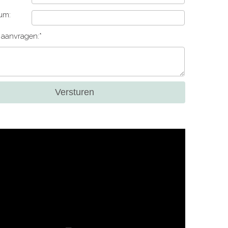
um:
e aanvragen:*