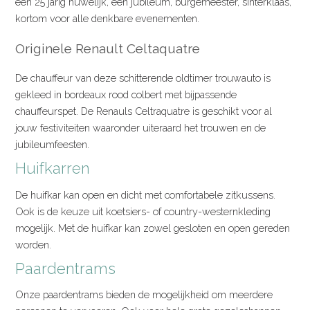
een 25 jarig huwelijk, een jubileum, burgemeester, sinterklaas,
kortom voor alle denkbare evenementen.
Originele Renault Celtaquatre
De chauffeur van deze schitterende oldtimer trouwauto is
gekleed in bordeaux rood colbert met bijpassende
chauffeurspet. De Renauls Celtraquatre is geschikt voor al
jouw festiviteiten waaronder uiteraard het trouwen en de
jubileumfeesten.
Huifkarren
De huifkar kan open en dicht met comfortabele zitkussens.
Ook is de keuze uit koetsiers- of country-westernkleding
mogelijk. Met de huifkar kan zowel gesloten en open gereden
worden.
Paardentrams
Onze paardentrams bieden de mogelijkheid om meerdere