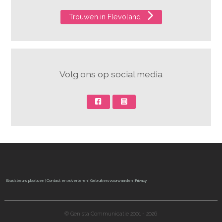
Trouwen in Flevoland
Volg ons op social media
Bruidsbeurs plaatsen
|
Contact en adverteren
|
Gebruikersvoorwaarden
|
Privacy
© Genista Communicatie 2001 - 2026